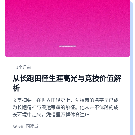
1个月前
从长跑田径生涯高光与竞技价值解
析
文章摘要：在世界田径史上，法拉赫的名字早已成
为长跑精神与奥运荣耀的象征。他从并不优越的成
长环境中走来，凭借坚万博体育注Ԙ...
69 阅读量