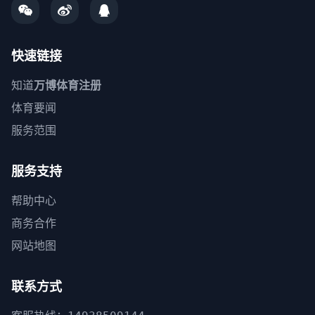
快速链接
知道
万博体育注册
体育要闻
服务范围
服务支持
帮助中心
商务合作
网站地图
联系方式