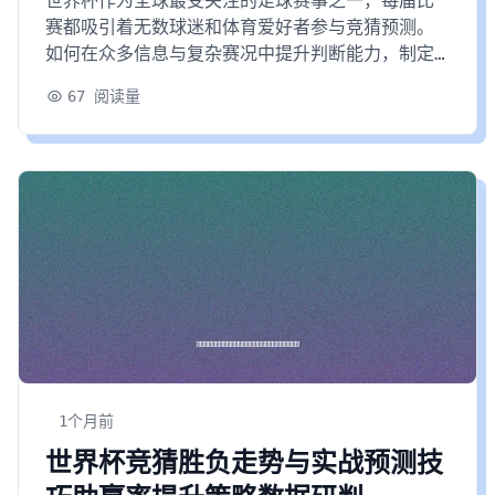
世界杯作为全球最受关注的足球赛事之一，每届比
赛都吸引着无数球迷和体育爱好者参与竞猜预测。
如何在众多信息与复杂赛况中提升判断能力，制定
更加科学合理的竞猜参与策略，成为许多竞猜玩家
67 阅读量
关注的核心问题。本文围绕...
1个月前
世界杯竞猜胜负走势与实战预测技