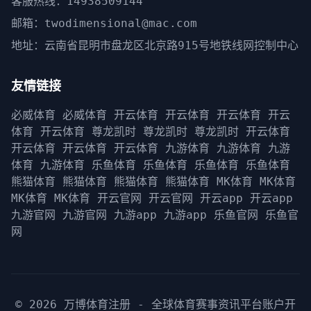
客服热线：14938509144
邮箱：twodimensional@mac.com
地址：云南省昆明市盘龙区北京路915号地铁线网控制中心
友情链接
必威体育
必威体育
开云体育
开云体育
开云体育
开云
体育
开云体育
尊龙凯时
尊龙凯时
尊龙凯时
开云体育
开云体育
开云体育
开云体育
九游体育
九游体育
九游
体育
九游体育
乐鱼体育
乐鱼体育
乐鱼体育
乐鱼体育
熊猫体育
熊猫体育
熊猫体育
熊猫体育
MK体育
MK体育
MK体育
MK体育
开云官网
开云官网
开云app
开云app
九游官网
九游官网
九游app
九游app
乐鱼官网
乐鱼官
网
© 2026
万博体育注册 - 全球体育赛事资讯平台账户开