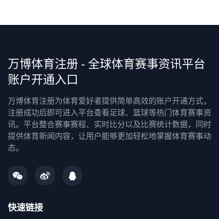
万博体育注册 - 全球体育赛事资讯平台
账户开通入口
万博体育注册为体育爱好者提供简单高效的账户开通方式，
注册成功后即可进入平台查看足球、篮球等热门体育赛事资
讯。平台整合赛事赛程、实时比分以及比赛统计数据，同时
提供体育新闻内容，让用户能够更加轻松地掌握体育赛事动
态。
快速链接